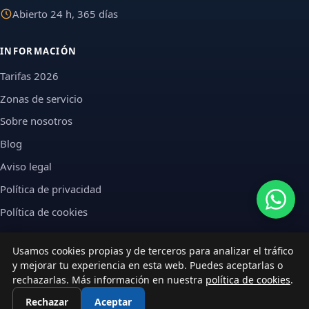
Abierto 24 h, 365 días
INFORMACIÓN
Tarifas 2026
Zonas de servicio
Sobre nosotros
Blog
Aviso legal
Política de privacidad
Política de cookies
Usamos cookies propias y de terceros para analizar el tráfico
y mejorar tu experiencia en esta web. Puedes aceptarlas o
©
2026
Fontanero Badalona · Todos los derechos reservados
rechazarlas. Más información en nuestra
política de cookies
.
llms.txt
Mapa del sitio
Rechazar
Aceptar