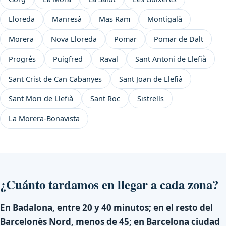
Lloreda
Manresà
Mas Ram
Montigalà
Morera
Nova Lloreda
Pomar
Pomar de Dalt
Progrés
Puigfred
Raval
Sant Antoni de Llefià
Sant Crist de Can Cabanyes
Sant Joan de Llefià
Sant Mori de Llefià
Sant Roc
Sistrells
La Morera-Bonavista
¿Cuánto tardamos en llegar a cada zona?
En Badalona, entre 20 y 40 minutos; en el resto del
Barcelonès Nord, menos de 45; en Barcelona ciudad