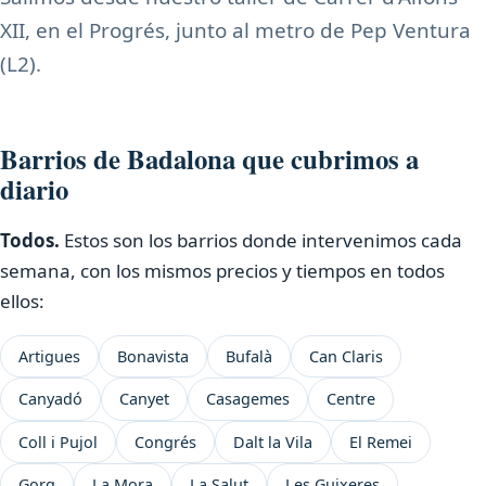
XII, en el Progrés, junto al metro de Pep Ventura
(L2).
Barrios de Badalona que cubrimos a
diario
Todos.
Estos son los barrios donde intervenimos cada
semana, con los mismos precios y tiempos en todos
ellos:
Artigues
Bonavista
Bufalà
Can Claris
Canyadó
Canyet
Casagemes
Centre
Coll i Pujol
Congrés
Dalt la Vila
El Remei
Gorg
La Mora
La Salut
Les Guixeres