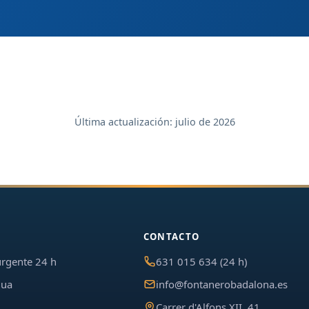
Última actualización:
julio de 2026
CONTACTO
urgente 24 h
631 015 634 (24 h)
gua
info@fontanerobadalona.es
Carrer d'Alfons XII, 41